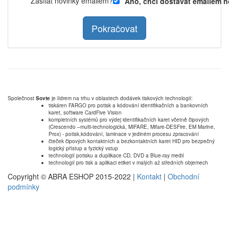
Zasílat novinky emailem?
Ano, chci dostávat emailem n
Pokračovat
Společnost
Sovte
je lídrem na trhu v oblastech dodávek tiskových technologií:
tiskáren FARGO pro potisk a kódování identifikačních a bankovních
karet, software CardFive Vision
kompletních systémů pro výdej identifikačních karet včetně čipových
(Crescendo –multi-technologická, MIFARE, Mifare-DESFire, EM Marine,
Prox) - potisk,kódování, laminace v jediném procesu zpracování
čteček čipových kontaktních a bezkontaktních karet HID pro bezpečný
logický přístup a fyzický vstup
technologií potisku a duplikace CD, DVD a Blue-ray medií
technologií pro tisk a aplikaci etiket v malých až středních objemech
Copyright © ABRA ESHOP 2015-2022 |
Kontakt
|
Obchodní
podmínky