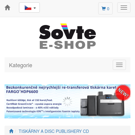
Toggl
0
navig
Kategorie
Toggle
navigati
TISKÁRNY A DISC PUBLISHERY CD