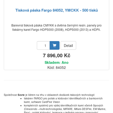
Tisková páska Fargo 84052, YMCKK - 500 tisků
Barevná tisková páska CMYKK s dvěma černými resin. panely pro
tiskárny karet Fargo HDP5000 (2008), HDP5000 (2013) a HDPii.
Detail
7 896,00 Kč
Skladem: Ano
Kód: 84052
Společnost
Sovte
je lídrem na trhu v oblastech dodávek tiskových technologií:
tiskáren FARGO pro potisk a kódování identifikačních a bankovních
karet, software CardFive Vision
kompletních systémů pro výdej identifikačních karet včetně čipových
(Crescendo –multi-technologická, MIFARE, Mifare-DESFire, EM Marine,
Prox) - potisk,kódování, laminace v jediném procesu zpracování