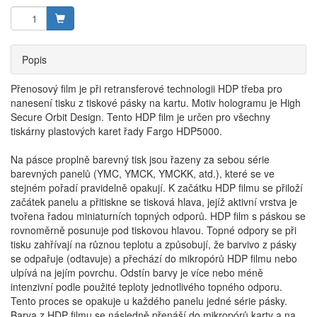
Popis
Přenosový film je při retransferové technologii HDP třeba pro
nanesení tisku z tiskové pásky na kartu. Motiv hologramu je High
Secure Orbit Design. Tento HDP film je určen pro všechny
tiskárny plastových karet řady Fargo HDP5000.
Na pásce proplně barevný tisk jsou řazeny za sebou série
barevných panelů (YMC, YMCK, YMCKK, atd.), které se ve
stejném pořadí pravidelně opakují. K začátku HDP filmu se přiloží
začátek panelu a přitiskne se tisková hlava, jejíž aktivní vrstva je
tvořena řadou miniaturních topných odporů. HDP film s páskou se
rovnoměrně posunuje pod tiskovou hlavou. Topné odpory se při
tisku zahřívají na různou teplotu a způsobují, že barvivo z pásky
se odpařuje (odtavuje) a přechází do mikropórů HDP filmu nebo
ulpívá na jejím povrchu. Odstín barvy je více nebo méně
intenzivní podle použité teploty jednotlivého topného odporu.
Tento proces se opakuje u každého panelu jedné série pásky.
Barva z HDP filmu se následně přenáší do mikropórů karty a na