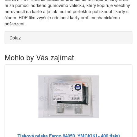
ní za pomoci horkého gumového válečku, který kopíruje všechny
nerovnosti na kartě a je tak možné perfektně potisknout i karty s
čipem. HDP film zvyšuje odolnost karty proti mechanickému
poškození.
Dotaz
Mohlo by Vás zajímat
Tisková páska Fargo 84059, YMCKIKI - 400 tisků