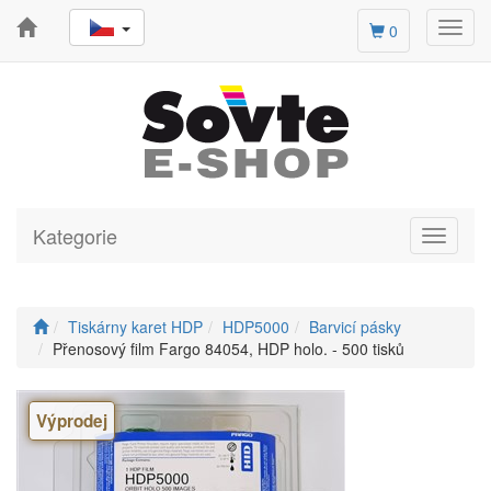
Toggl
0
navig
Kategorie
Toggle
navigati
Tiskárny karet HDP
HDP5000
Barvicí pásky
Přenosový film Fargo 84054, HDP holo. - 500 tisků
Výprodej