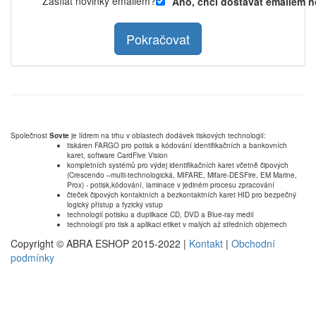
Zasílat novinky emailem?
Ano, chci dostávat emailem n
Pokračovat
Společnost
Sovte
je lídrem na trhu v oblastech dodávek tiskových technologií:
tiskáren FARGO pro potisk a kódování identifikačních a bankovních
karet, software CardFive Vision
kompletních systémů pro výdej identifikačních karet včetně čipových
(Crescendo –multi-technologická, MIFARE, Mifare-DESFire, EM Marine,
Prox) - potisk,kódování, laminace v jediném procesu zpracování
čteček čipových kontaktních a bezkontaktních karet HID pro bezpečný
logický přístup a fyzický vstup
technologií potisku a duplikace CD, DVD a Blue-ray medií
technologií pro tisk a aplikaci etiket v malých až středních objemech
Copyright © ABRA ESHOP 2015-2022 |
Kontakt
|
Obchodní
podmínky